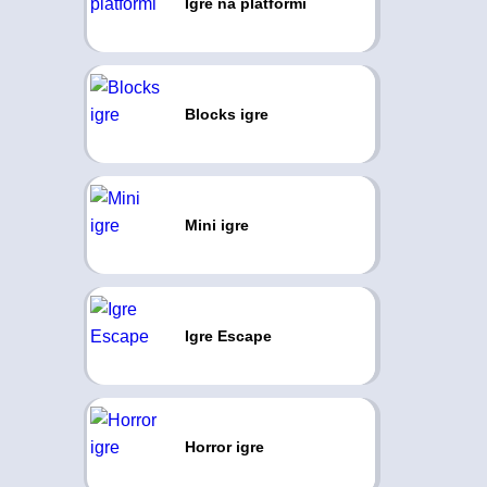
Igre na platformi
Blocks igre
Mini igre
Igre Escape
Horror igre