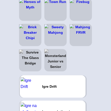
Igre Drift