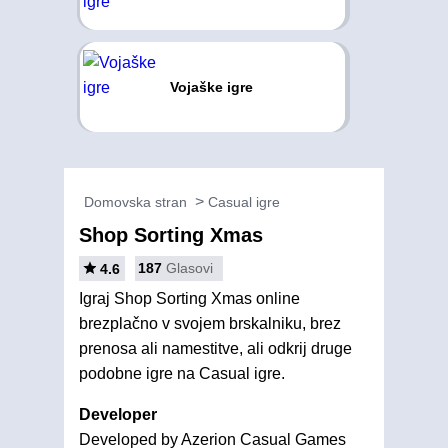
Vojaške igre
Domovska stran
Casual igre
Shop Sorting Xmas
187
Glasovi
4.6
Igraj Shop Sorting Xmas online
brezplačno v svojem brskalniku, brez
prenosa ali namestitve, ali odkrij druge
podobne igre na Casual igre.
Developer
Developed by Azerion Casual Games