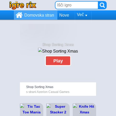
Več
Domovska stran
Nove
Shop Sorting Xmas
Play
Shop Sorting Xmas
s strani Azerion Casual Games