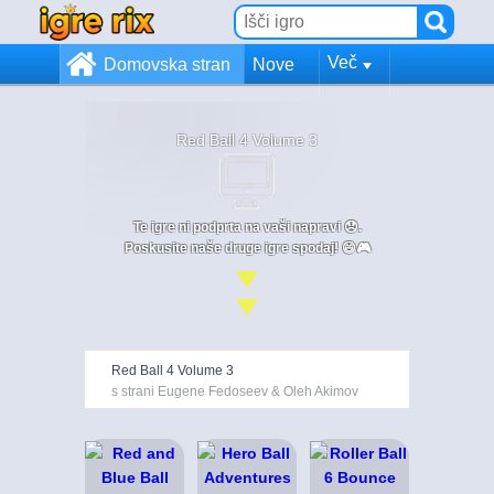
Več
Domovska stran
Nove
Red Ball 4 Volume 3
Te igre ni podprta na vaši napravi 😞.
Poskusite naše druge igre spodaj! 😄🎮
Red Ball 4 Volume 3
s strani Eugene Fedoseev & Oleh Akimov