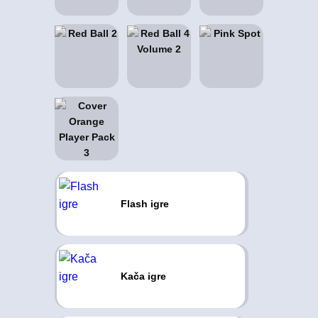
Flash igre
Kača igre