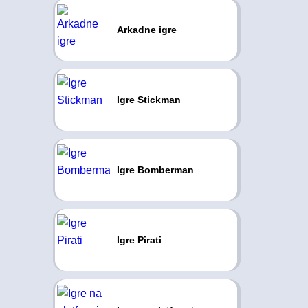
Arkadne igre
Igre Stickman
Igre Bomberman
Igre Pirati