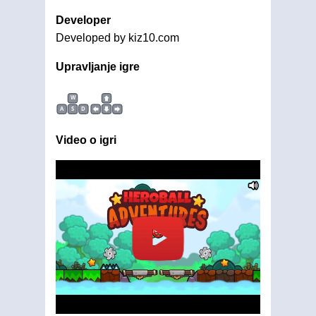
Developer
Developed by kiz10.com
Upravljanje igre
W
A
S
D
Video o igri