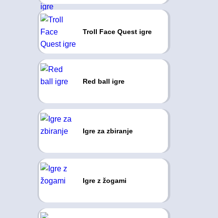
Troll Face Quest igre
Red ball igre
Igre za zbiranje
Igre z žogami