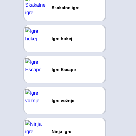
Skakalne igre
Igre hokej
Igre Escape
Igre vožnje
Ninja igre