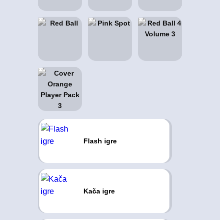
Flash igre
Kača igre