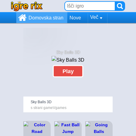
Več
Domovska stran
Nove
Sky Balls 3D
Play
Sky Balls 3D
s strani gameVgames