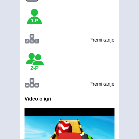
1-P
W
Premikanje
A
S
D
2-P
Premikanje
Video o igri