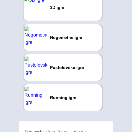
3D igre
Nogometne igre
Pustolovske igre
Running igre
Domovska stran
Igre z žogami