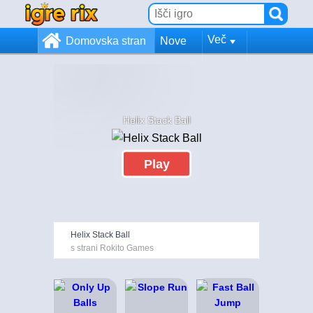
Več
Domovska stran
Nove
Helix Stack Ball
Play
Helix Stack Ball
s strani Rokito Games