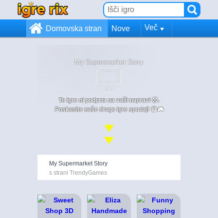
Več
Domovska stran
Nove
My Supermarket Story
Te igre ni podprta na vaši napravi 😞.
Poskusite naše druge igre spodaj! 😄🎮
My Supermarket Story
s strani TrendyGames