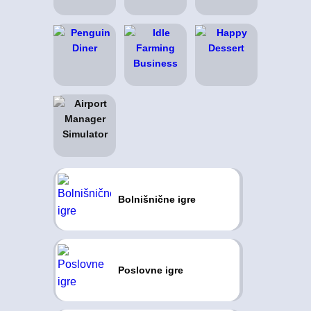
Bolnišnične igre
Poslovne igre