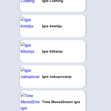
Igre Crafting
Igre kmetija
Igre klikanja
Igre nakupovanje
Time Menedžment igre