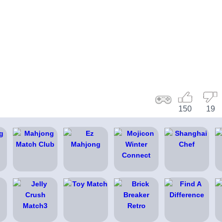
150
19