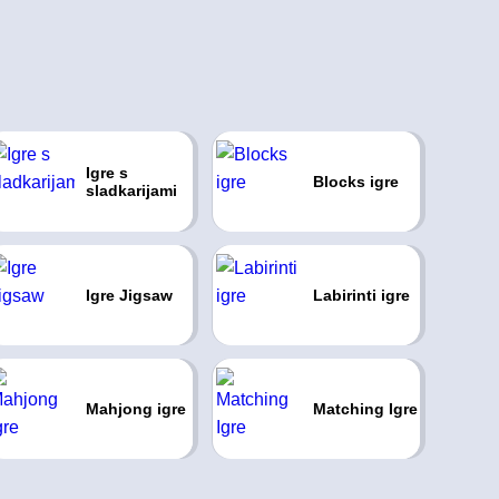
Igre s
Blocks igre
sladkarijami
Igre Jigsaw
Labirinti igre
Mahjong igre
Matching Igre