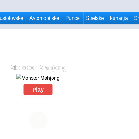
ustolovske
Avtomobilske
Punce
Strelske
kuhanja
S
Monster Mahjong
Play