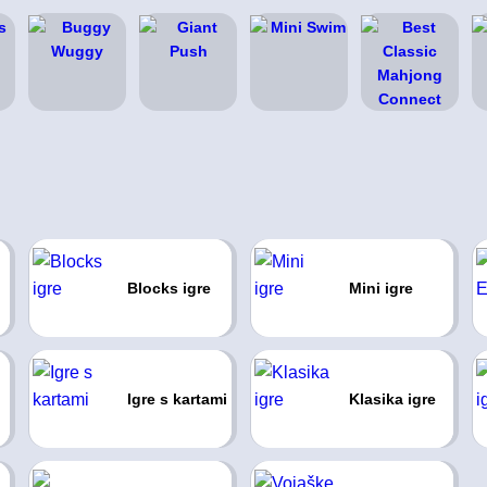
Blocks igre
Mini igre
Igre s kartami
Klasika igre