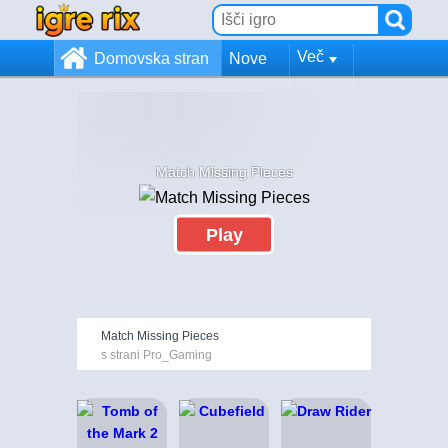
Več
Domovska stran
Nove
Match Missing Pieces
Play
Match Missing Pieces
s strani Pro_Gaming