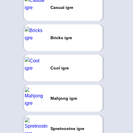
Casual igre
Bricks igre
Cool igre
Mahjong igre
Spretnostne igre