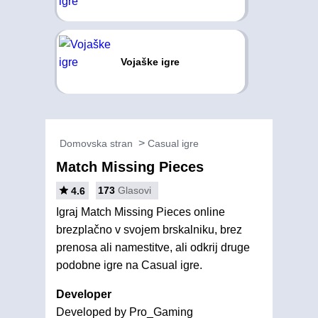
Vojaške igre
Domovska stran
Casual igre
Match Missing Pieces
173
Glasovi
4.6
Igraj Match Missing Pieces online
brezplačno v svojem brskalniku, brez
prenosa ali namestitve, ali odkrij druge
podobne igre na Casual igre.
Developer
Developed by Pro_Gaming