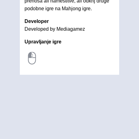
prenosa ali namestitve, ali odkrij druge
podobne igre na Mahjong igre.
Developer
Developed by Mediagamez
Upravljanje igre