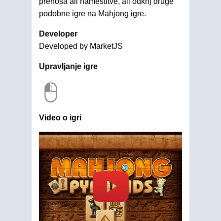
prenosa ali namestitve, ali odkrij druge
podobne igre na Mahjong igre.
Developer
Developed by MarketJS
Upravljanje igre
Video o igri