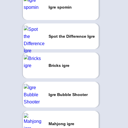
Igre spomin
Spot the Difference Igre
Bricks igre
Igre Bubble Shooter
Mahjong igre