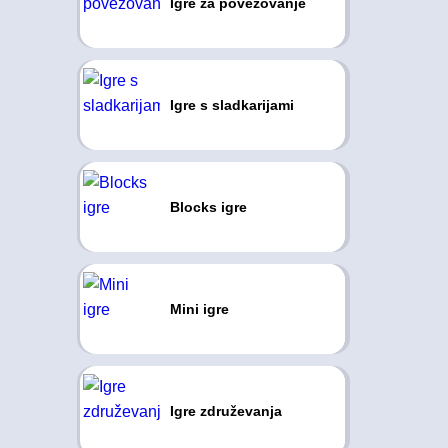
Igre za povezovanje
Igre s sladkarijami
Blocks igre
Mini igre
Igre združevanja