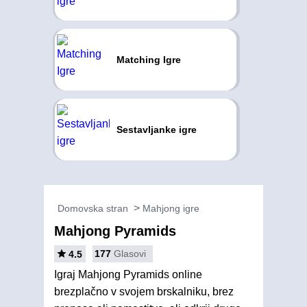
Matching Igre
Sestavljanke igre
Domovska stran
Mahjong igre
Mahjong Pyramids
177
Glasovi
4.5
Igraj Mahjong Pyramids online
brezplačno v svojem brskalniku, brez