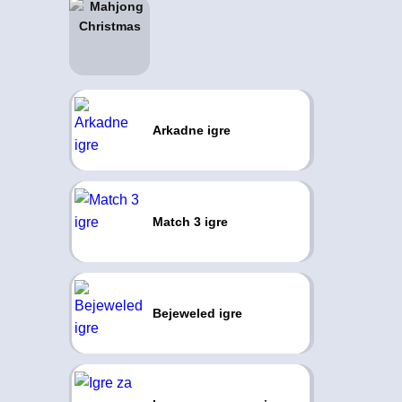
Arkadne igre
Match 3 igre
Bejeweled igre