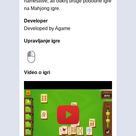
namestitve, ali odkrij druge podobne igre
na Mahjong igre.
Developer
Developed by Agame
Upravljanje igre
Video o igri