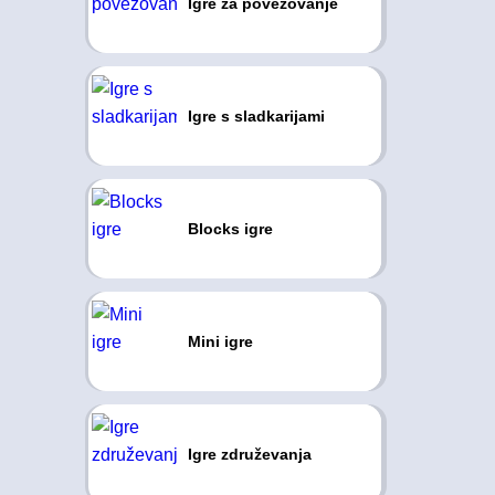
Igre za povezovanje
Igre s sladkarijami
Blocks igre
Mini igre
Igre združevanja