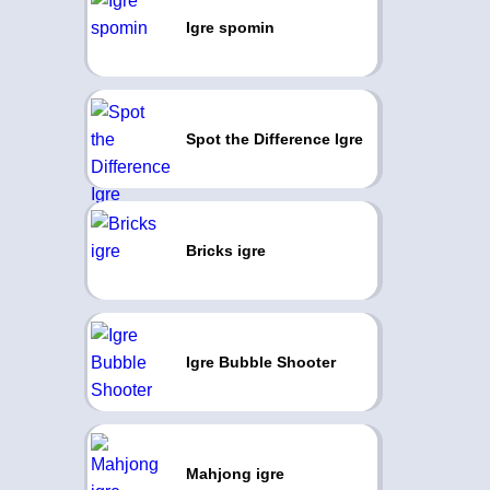
Igre spomin
Spot the Difference Igre
Bricks igre
Igre Bubble Shooter
Mahjong igre