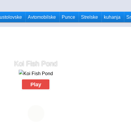
ustolovske
Avtomobilske
Punce
Strelske
kuhanja
S
Koi Fish Pond
Play