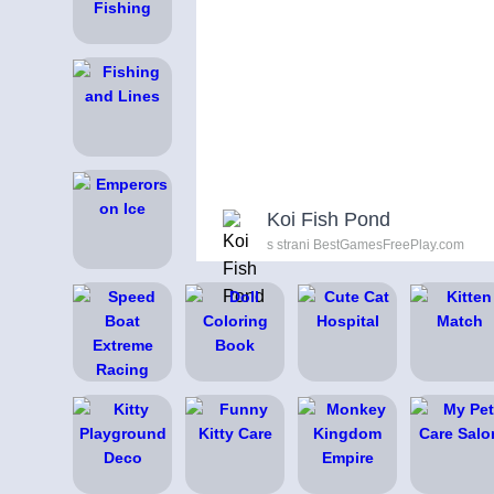
Koi Fish Pond
s strani BestGamesFreePlay.com