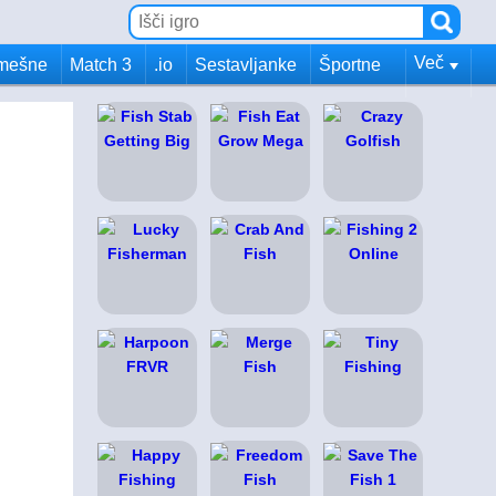
Več
mešne
Match 3
.io
Sestavljanke
Športne