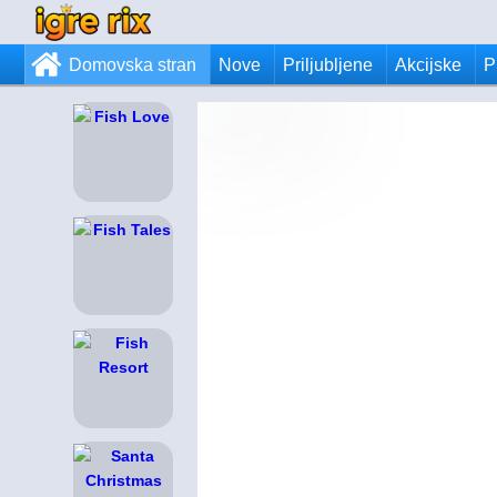
Domovska stran
Nove
Priljubljene
Akcijske
P