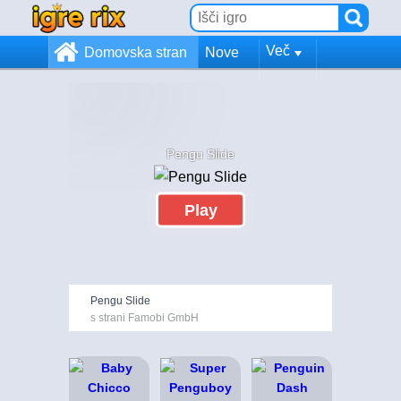
Več
Domovska stran
Nove
Pengu Slide
Play
Pengu Slide
s strani Famobi GmbH