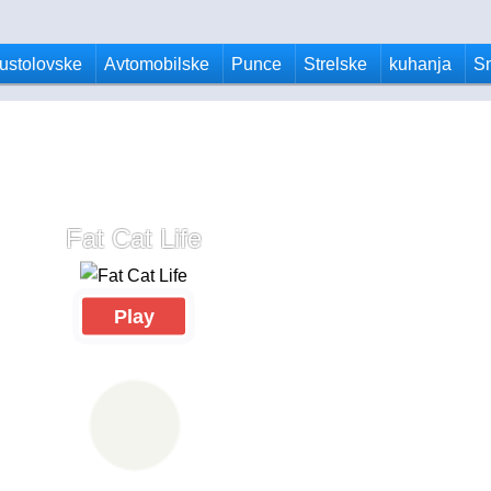
ustolovske
Avtomobilske
Punce
Strelske
kuhanja
S
Fat Cat Life
Play