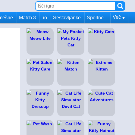
Več
mešne
Match 3
.io
Sestavljanke
Športne