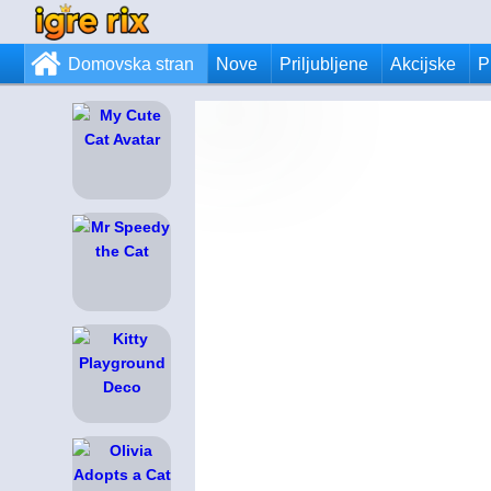
Domovska stran
Nove
Priljubljene
Akcijske
P