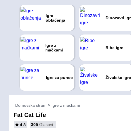
Igre
Dinozavri ig
oblačenja
Igre z
Ribe igre
mačkami
Igre za punce
Živalske igre
Domovska stran
Igre z mačkami
Fat Cat Life
305
Glasovi
4.8