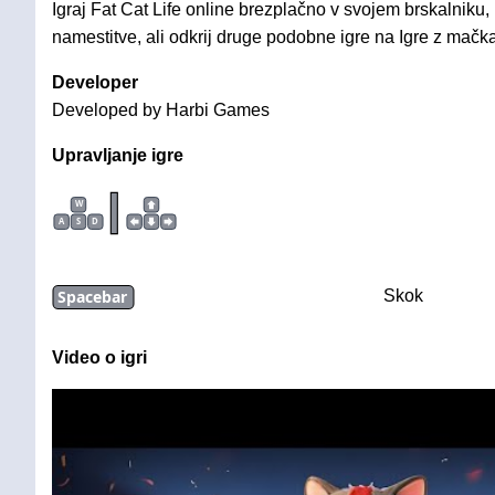
Igraj Fat Cat Life online brezplačno v svojem brskalniku,
namestitve, ali odkrij druge podobne igre na Igre z mačk
Developer
Developed by Harbi Games
Upravljanje igre
|
W
A
S
D
Spacebar
Skok
Video o igri