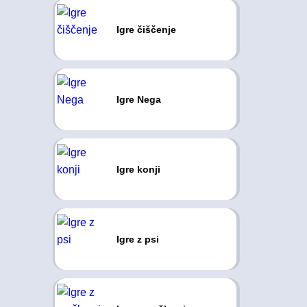
Igre čiščenje
Igre Nega
Igre konji
Igre z psi