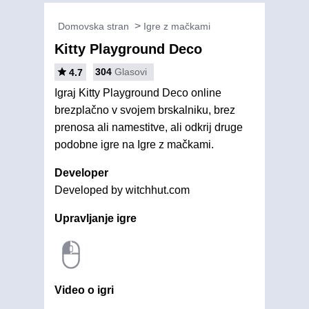
Domovska stran
Igre z mačkami
Kitty Playground Deco
304
Glasovi
4.7
Igraj Kitty Playground Deco online
brezplačno v svojem brskalniku, brez
prenosa ali namestitve, ali odkrij druge
podobne igre na Igre z mačkami.
Developer
Developed by witchhut.com
Upravljanje igre
Video o igri