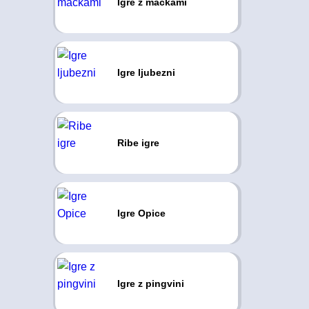
Igre z mačkami
Igre ljubezni
Ribe igre
Igre Opice
Igre z pingvini