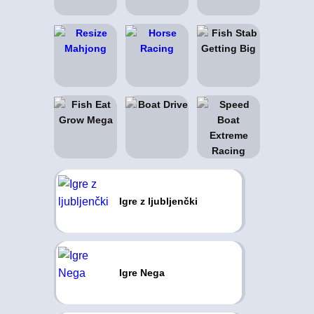
Igre z ljubljenčki
Igre Nega