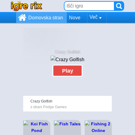
Več
Domovska stran
Nove
Crazy Golfish
Play
Crazy Golfish
s strani Podge Games