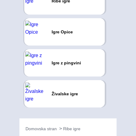
Ribe igre
Igre Opice
Igre z pingvini
Živalske igre
Domovska stran
Ribe igre