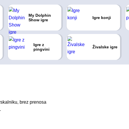
My Dolphin
Igre konji
Show igre
Igre z
Živalske igre
pingvini
rskalniku, brez prenosa
.