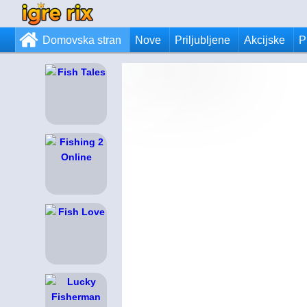
Domovska stran
Nove
Priljubljene
Akcijske
P