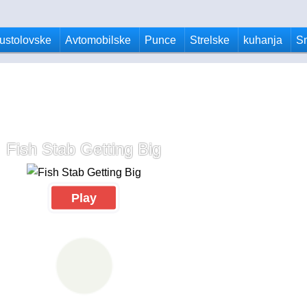
ustolovske
Avtomobilske
Punce
Strelske
kuhanja
S
Fish Stab Getting Big
Play