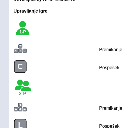
Upravljanje igre
1-P
W
Premikanje
A
S
D
C
Pospešek
2-P
Premikanje
L
Pospešek