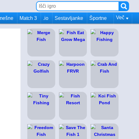
Več
mešne
Match 3
.io
Sestavljanke
Športne