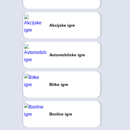
Akcijske igre
Avtomobilske igre
Bitke igre
Borilne igre