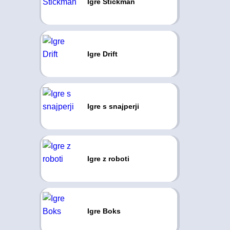
Igre Stickman
Igre Drift
Igre s snajperji
Igre z roboti
Igre Boks