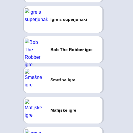
Igre s superjunaki
Bob The Robber igre
Smešne igre
Mafijske igre