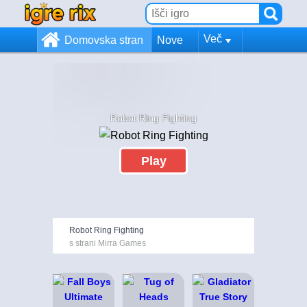
Več
Domovska stran
Nove
Robot Ring Fighting
Play
Robot Ring Fighting
s strani Mirra Games