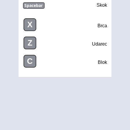
Spacebar
Skok
X
Brca
Z
Udarec
C
Blok