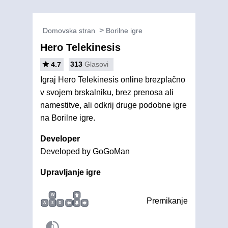
Domovska stran
Borilne igre
Hero Telekinesis
313
Glasovi
4.7
Igraj Hero Telekinesis online brezplačno
v svojem brskalniku, brez prenosa ali
namestitve, ali odkrij druge podobne igre
na Borilne igre.
Developer
Developed by GoGoMan
Upravljanje igre
W
Premikanje
A
S
D