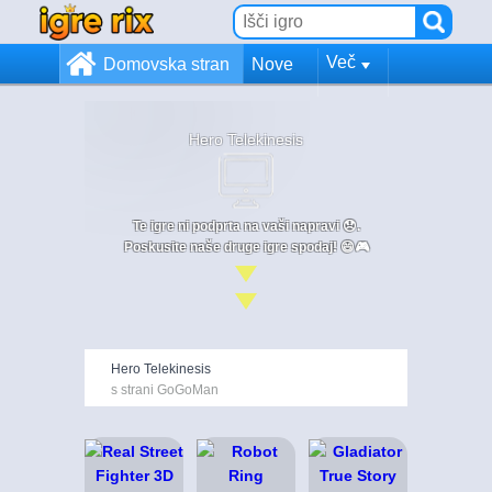
Več
Domovska stran
Nove
Hero Telekinesis
Te igre ni podprta na vaši napravi 😞.
Poskusite naše druge igre spodaj! 😄🎮
Hero Telekinesis
s strani GoGoMan