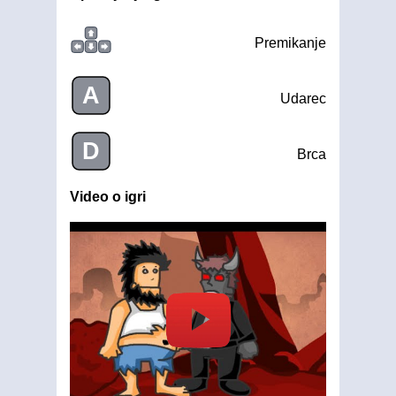
Premikanje
A
Udarec
D
Brca
Video o igri