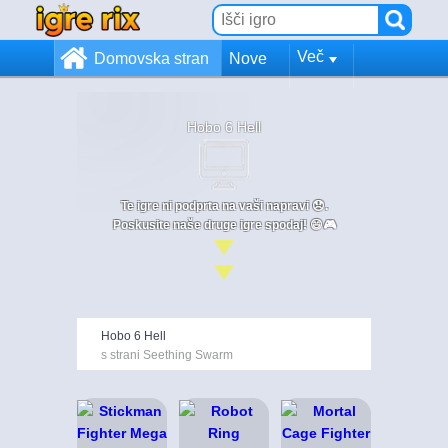
Več
Domovska stran
Nove
Hobo 6 Hell
Te igre ni podprta na vaši napravi 😞.
Poskusite naše druge igre spodaj! 😄🎮
Hobo 6 Hell
s strani Seething Swarm