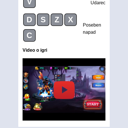
V
Udarec
D
S
Z
X
Poseben
napad
C
Video o igri