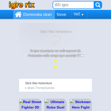
Več
Domovska stran
Nove
Stick War Adventure
Te igre ni podprta na vaši napravi 😞.
Poskusite naše druge igre spodaj! 😄🎮
Stick War Adventure
s strani TrendyGames