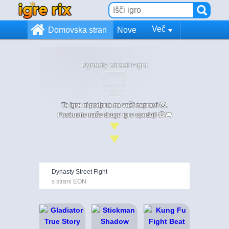
Več
Domovska stran
Nove
Dynasty Street Fight
Te igre ni podprta na vaši napravi 😞.
Poskusite naše druge igre spodaj! 😄🎮
Dynasty Street Fight
s strani EON