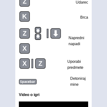
Z
Udarec
K
Brca
|
Z
Napredni
napadi
X
|
Uporabi
X
Z
predmete
Detoniraj
Spacebar
mine
Video o igri