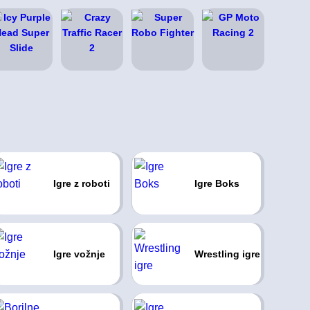
Igre z roboti
Igre Boks
Igre vožnje
Wrestling igre