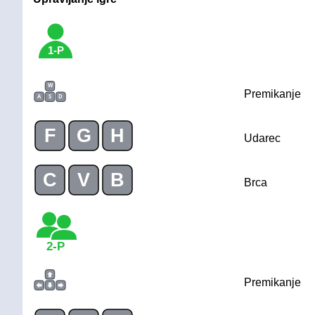
1-P
W
Premikanje
A
S
D
F
G
H
Udarec
C
V
B
Brca
2-P
Premikanje