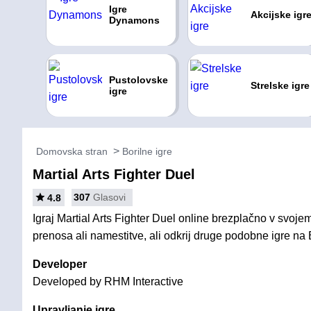
Igre
Akcijske igr
Dynamons
Pustolovske
Strelske igre
igre
Domovska stran
Borilne igre
Martial Arts Fighter Duel
307
Glasovi
4.8
Igraj Martial Arts Fighter Duel online brezplačno v svoje
prenosa ali namestitve, ali odkrij druge podobne igre na B
Developer
Developed by RHM Interactive
Upravljanje igre