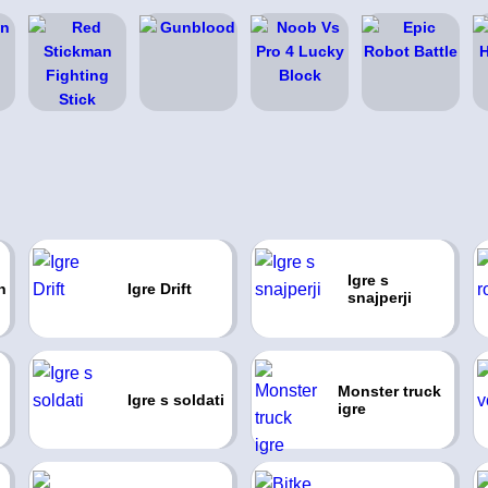
Igre s
n
Igre Drift
snajperji
Monster truck
Igre s soldati
igre