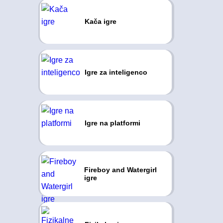
Kača igre
Igre za inteligenco
Igre na platformi
Fireboy and Watergirl
igre