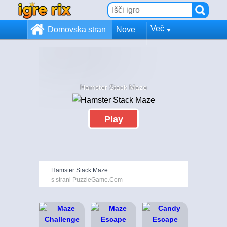
Več
Domovska stran
Nove
Hamster Stack Maze
Play
Hamster Stack Maze
s strani PuzzleGame.Com