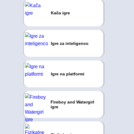
Kača igre
Igre za inteligenco
Igre na platformi
Fireboy and Watergirl
igre