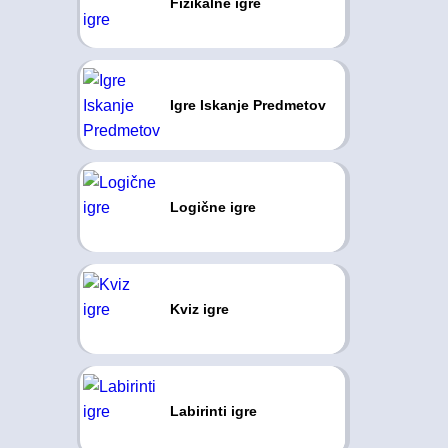
Fizikalne igre
Igre Iskanje Predmetov
Logične igre
Kviz igre
Labirinti igre