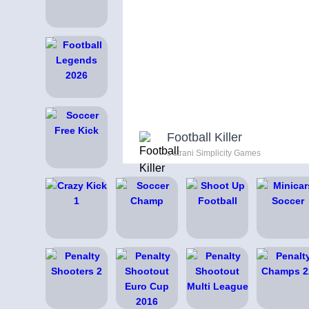
Football Killer
s strani Simplicity Games