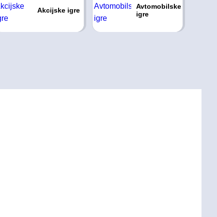
Avtomobilske
Akcijske igre
igre