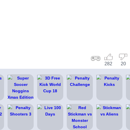
282
20