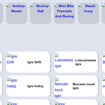
Lokostrelske
n
Igre Drift
igre
Monster truck
Igre hokej
igre