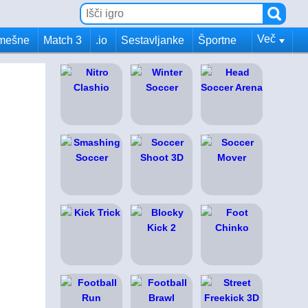
Več
mešne
Match 3
.io
Sestavljanke
Športne