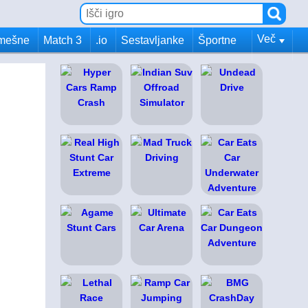
Več
mešne
Match 3
.io
Sestavljanke
Športne