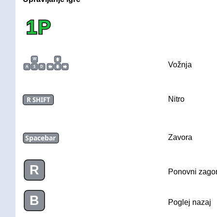
1P
W
Vožnja
A
S
D
Nitro
R SHIFT
Spacebar
Zavora
R
Ponovni zago
B
Poglej nazaj