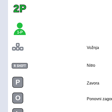
2P
1-P
Vožnja
Nitro
R SHIFT
P
Zavora
O
Ponovni zago