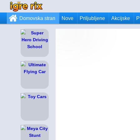
Domovska stran
Nove
Priljubljene
Akcijske
P