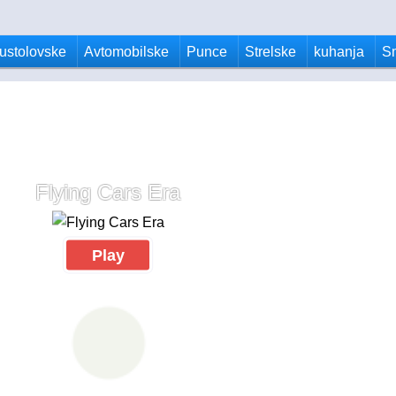
ustolovske
Avtomobilske
Punce
Strelske
kuhanja
S
Flying Cars Era
Play