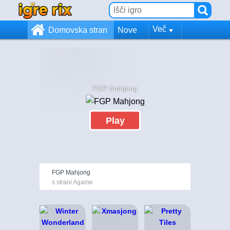
Več
Domovska stran
Nove
FGP Mahjong
Play
FGP Mahjong
s strani Agame