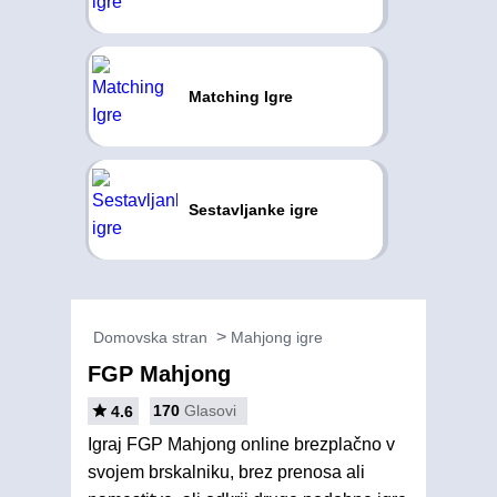
Matching Igre
Sestavljanke igre
Domovska stran
Mahjong igre
FGP Mahjong
170
Glasovi
4.6
Igraj FGP Mahjong online brezplačno v
svojem brskalniku, brez prenosa ali