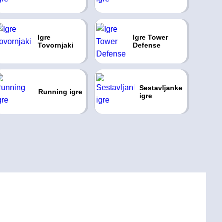
Igre
Igre Tower
Tovornjaki
Defense
Sestavljanke
Running igre
igre