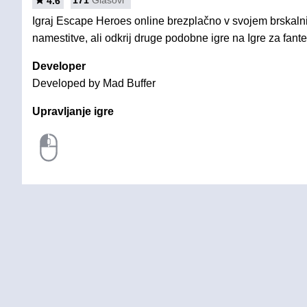
171
Glasovi
4.6
Igraj Escape Heroes online brezplačno v svojem brskalni
namestitve, ali odkrij druge podobne igre na Igre za fante
Developer
Developed by Mad Buffer
Upravljanje igre