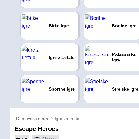
Bitke igre
Borilne igre
Kolesarske
Igre z Letalo
igre
Športne igre
Strelske igre
Domovska stran
Igre za fante
Escape Heroes