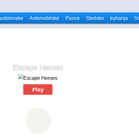
ustolovske
Avtomobilske
Punce
Strelske
kuhanja
S
Escape Heroes
Play