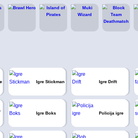
re
Igre Stickman
Igre Drift
e
Igre Boks
Policija igre