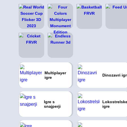
Multiplayer
Dinozavri ig
igre
Igre s
Lokostrelsk
snajperji
igre