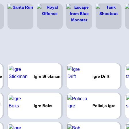
re
Igre Stickman
Igre Drift
e
Igre Boks
Policija igre