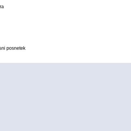
ra
sni posnetek