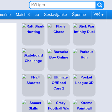
Več
mešne
Match 3
.io
Sestavljanke
Športne