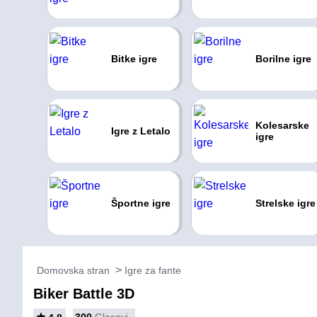
Bitke igre
Borilne igre
Kolesarske
Igre z Letalo
igre
Športne igre
Strelske igre
Domovska stran
Igre za fante
Biker Battle 3D