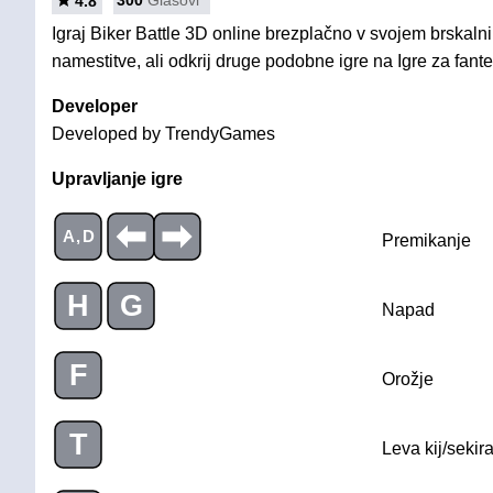
300
Glasovi
4.8
Igraj Biker Battle 3D online brezplačno v svojem brskalni
namestitve, ali odkrij druge podobne igre na Igre za fante
Developer
Developed by TrendyGames
Upravljanje igre
A,D
Premikanje
H
G
Napad
F
Orožje
T
Leva kij/sekir