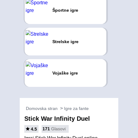
Športne igre
Strelske igre
Vojaške igre
Domovska stran
Igre za fante
Stick War Infinity Duel
171
Glasovi
4.5