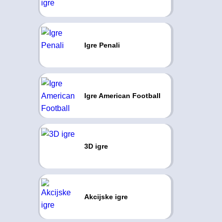
Igre Penali
Igre American Football
3D igre
Akcijske igre