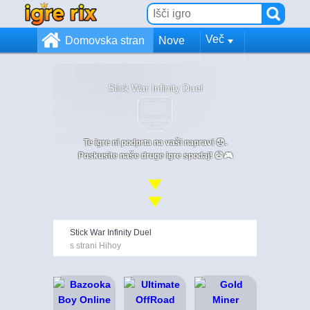
Več
Domovska stran
Nove
Stick War Infinity Duel
Te igre ni podprta na vaši napravi 😞.
Poskusite naše druge igre spodaj! 😄🎮
Stick War Infinity Duel
s strani Hihoy