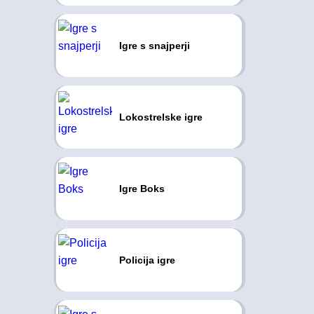
Igre s snajperji
Lokostrelske igre
Igre Boks
Policija igre