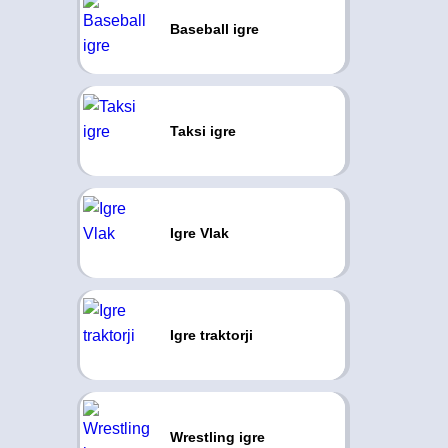
Baseball igre
Taksi igre
Igre Vlak
Igre traktorji
Wrestling igre