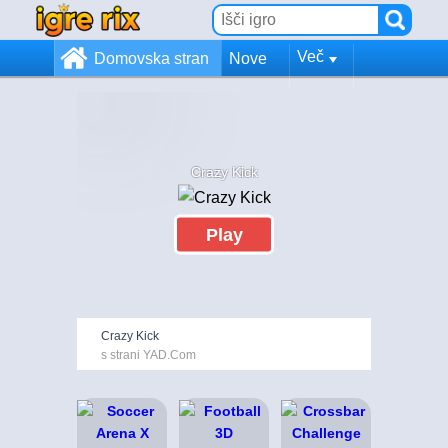
Več
Domovska stran
Nove
Crazy Kick
Play
Crazy Kick
s strani YAD.Com