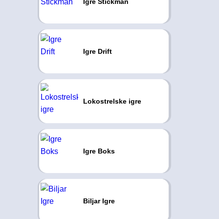
Igre Stickman
Igre Drift
Lokostrelske igre
Igre Boks
Biljar Igre