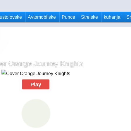
ustolovske
Avtomobilske
Punce
Strelske
kuhanja
S
er Orange Journey Knights
Play