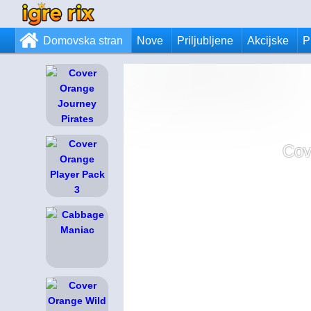
Domovska stran
Nove
Priljubljene
Akcijske
P
Cov