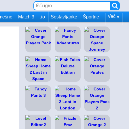
Več
mešne
Match 3
.io
Sestavljanke
Športne