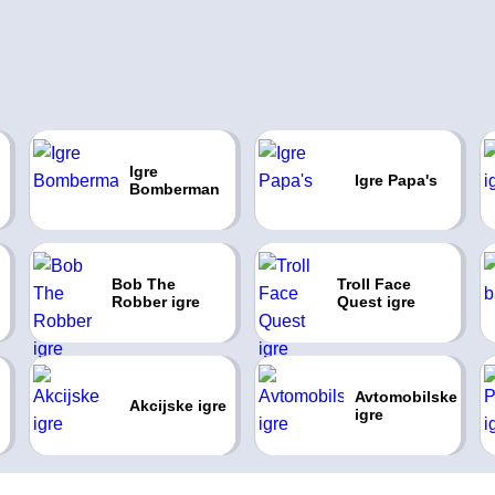
Igre
Igre Papa's
Bomberman
Bob The
Troll Face
Robber igre
Quest igre
Avtomobilske
Akcijske igre
igre