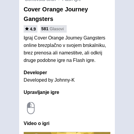
Cover Orange Journey
Gangsters
581
Glasovi
4.9
Igraj Cover Orange Journey Gangsters
online brezplačno v svojem brskalniku,
brez prenosa ali namestitve, ali odkrij
druge podobne igre na Flash igre.
Developer
Developed by Johnny-K
Upravljanje igre
Video o igri