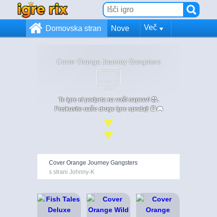
Več
Domovska stran
Nove
Cover Orange Journey Gangsters
Te igre ni podprta na vaši napravi 😞.
Poskusite naše druge igre spodaj! 😄🎮
Cover Orange Journey Gangsters
s strani Johnny-K