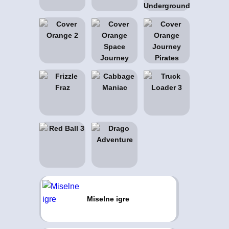
Miselne igre