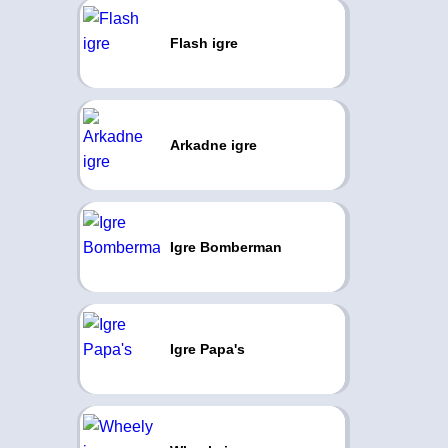
Flash igre
Arkadne igre
Igre Bomberman
Igre Papa's