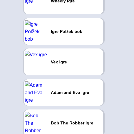
Wheely igre
Igre Polžek bob
Vex igre
Adam and Eva igre
Bob The Robber igre