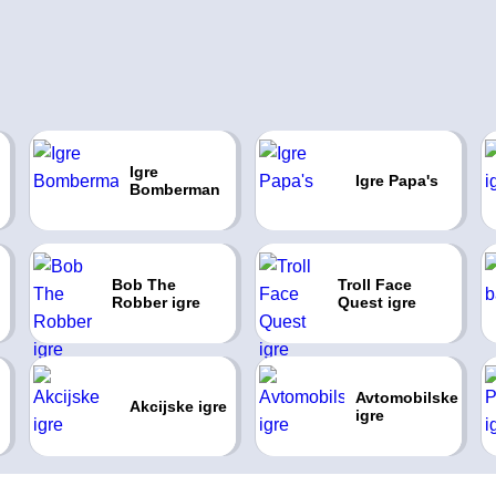
Igre
Igre Papa's
Bomberman
Bob The
Troll Face
Robber igre
Quest igre
Avtomobilske
Akcijske igre
igre