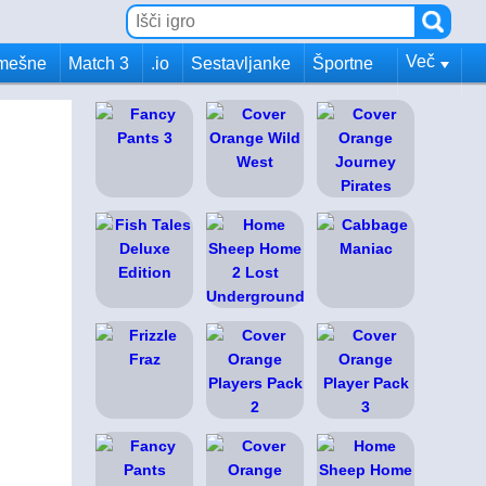
Več
mešne
Match 3
.io
Sestavljanke
Športne