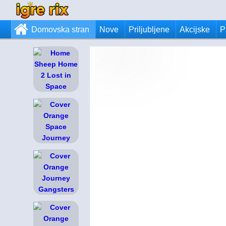
Domovska stran
Nove
Priljubljene
Akcijske
P