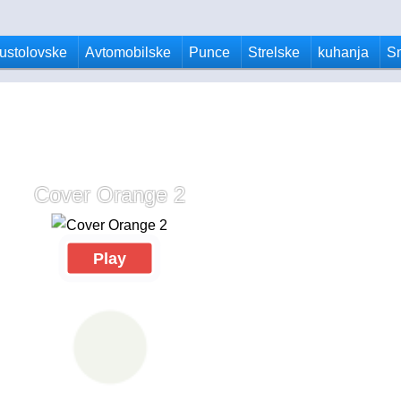
ustolovske
Avtomobilske
Punce
Strelske
kuhanja
S
Cover Orange 2
Play