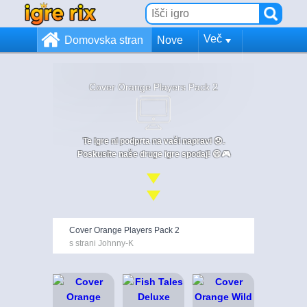
Več
Domovska stran
Nove
Cover Orange Players Pack 2
Te igre ni podprta na vaši napravi 😞.
Poskusite naše druge igre spodaj! 😄🎮
Cover Orange Players Pack 2
s strani Johnny-K