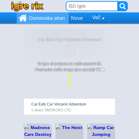
Več
Domovska stran
Nove
Car Eats Car Volcanic Adventure
Te igre ni podprta na vaši napravi 😞.
Poskusite naše druge igre spodaj! 😄🎮
Car Eats Car Volcanic Adventure
s strani SMOKOKO LTD