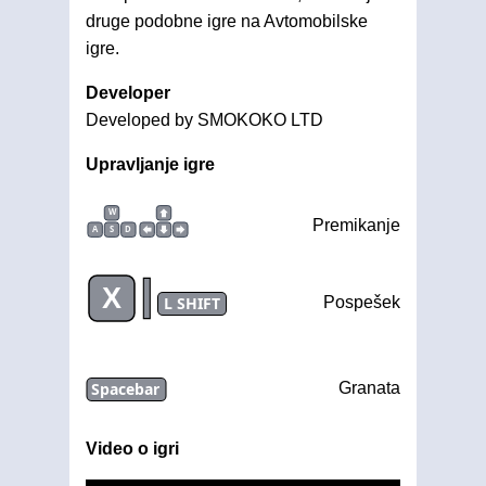
druge podobne igre na Avtomobilske
igre.
Developer
Developed by SMOKOKO LTD
Upravljanje igre
W
Premikanje
A
S
D
|
X
L SHIFT
Pospešek
Spacebar
Granata
Video o igri