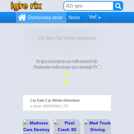
Več
Domovska stran
Nove
Car Eats Car Winter Adventure
Te igre ni podprta na vaši napravi 😞.
Poskusite naše druge igre spodaj! 😄🎮
Car Eats Car Winter Adventure
s strani SMOKOKO LTD