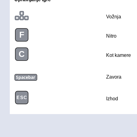
Vožnja
F
Nitro
C
Kot kamere
Spacebar
Zavora
ESC
Izhod