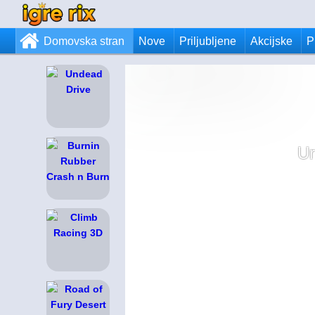
Domovska stran
Nove
Priljubljene
Akcijske
P
Ur