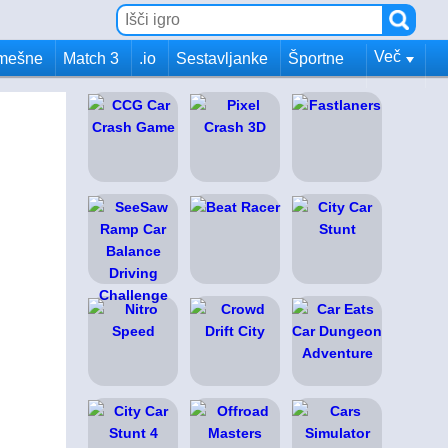
Več
mešne
Match 3
.io
Sestavljanke
Športne