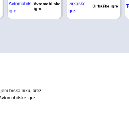
Avtomobilske
e
Dirkaške igre
igre
ojem brskalniku, brez
Avtomobilske igre.