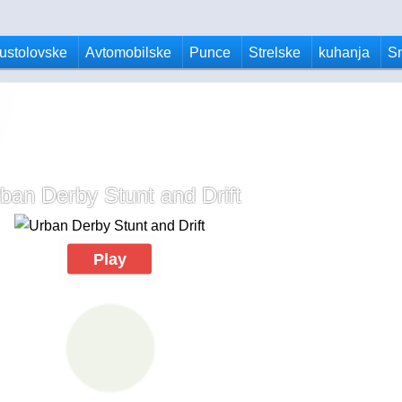
ustolovske
Avtomobilske
Punce
Strelske
kuhanja
S
ban Derby Stunt and Drift
Play