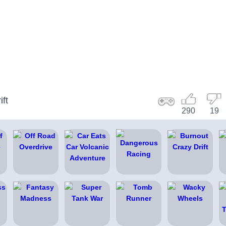
ft
290
19