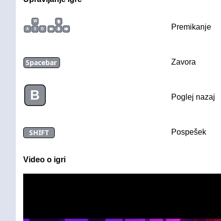
W
Premikanje
A
S
D
Spacebar
Zavora
B
Poglej nazaj
SHIFT
Pospešek
Video o igri