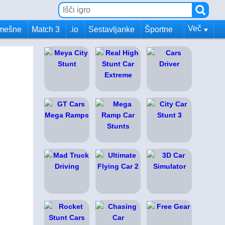
Več
mešne
Match 3
.io
Sestavljanke
Športne