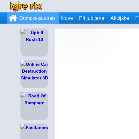
Domovska stran
Nove
Priljubljene
Akcijske
P