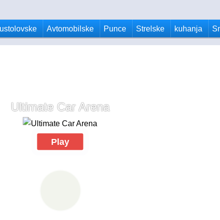
ustolovske
Avtomobilske
Punce
Strelske
kuhanja
S
Ultimate Car Arena
Play