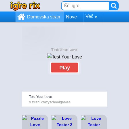
Več
Domovska stran
Nove
Test Your Love
Play
Test Your Love
s strani crazyschoolgames