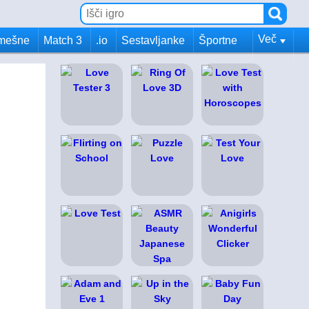
Več
mešne
Match 3
.io
Sestavljanke
Športne