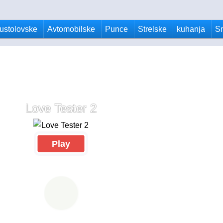
ustolovske
Avtomobilske
Punce
Strelske
kuhanja
S
Love Tester 2
Play