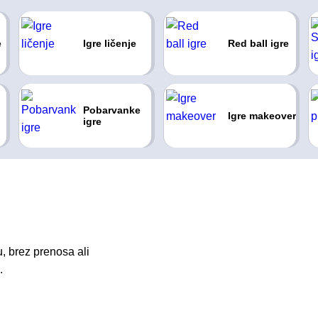
e
Igre ličenje
Red ball igre
Pobarvanke
Igre makeover
igre
, brez prenosa ali
.