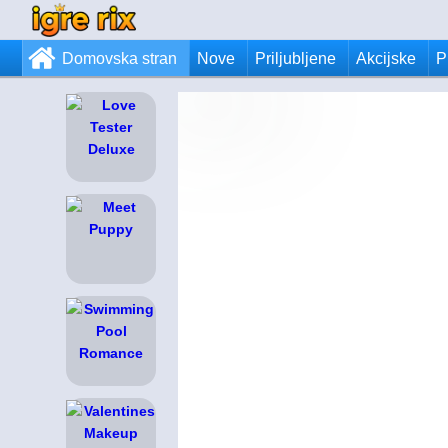
Domovska stran
Nove
Priljubljene
Akcijske
P