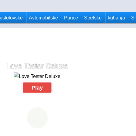
ustolovske
Avtomobilske
Punce
Strelske
kuhanja
S
Love Tester Deluxe
Play