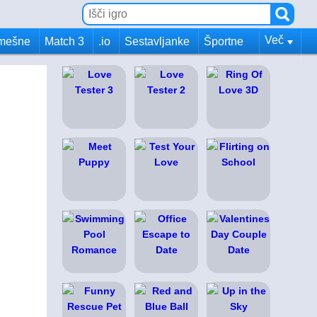
Več
mešne
Match 3
.io
Sestavljanke
Športne