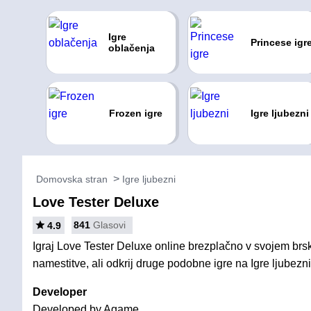
Igre
Princese igr
oblačenja
Frozen igre
Igre ljubezni
Domovska stran
Igre ljubezni
Love Tester Deluxe
841
Glasovi
4.9
Igraj Love Tester Deluxe online brezplačno v svojem brsk
namestitve, ali odkrij druge podobne igre na Igre ljubezni
Developer
Developed by Agame