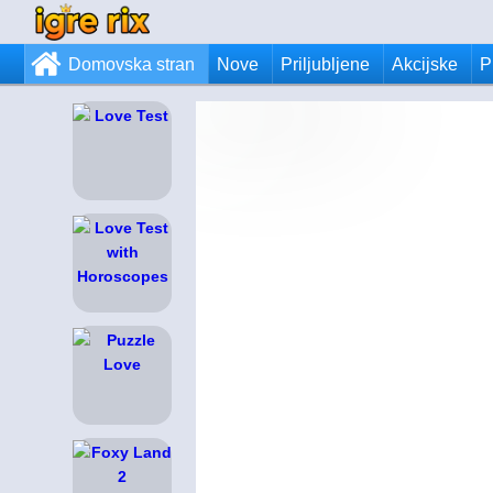
Domovska stran
Nove
Priljubljene
Akcijske
P