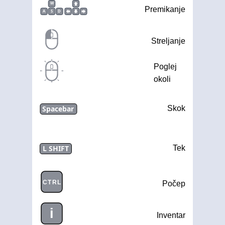
W
Premikanje
A
S
D
Streljanje
Poglej
okoli
Spacebar
Skok
L SHIFT
Tek
CTRL
Počep
i
Inventar