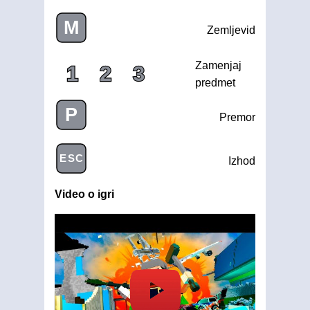
M
Zemljevid
Zamenjaj
1
2
3
predmet
P
Premor
ESC
Izhod
Video o igri