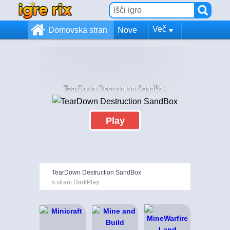
Več
Domovska stran
Nove
TearDown Destruction SandBox
Play
TearDown Destruction SandBox
s strani DarkPlay