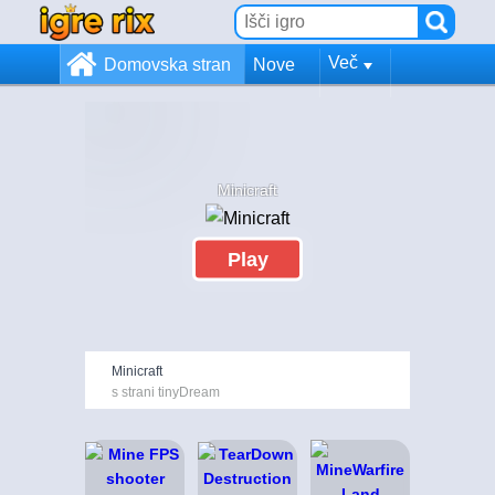
Več
Domovska stran
Nove
Minicraft
Play
Minicraft
s strani tinyDream