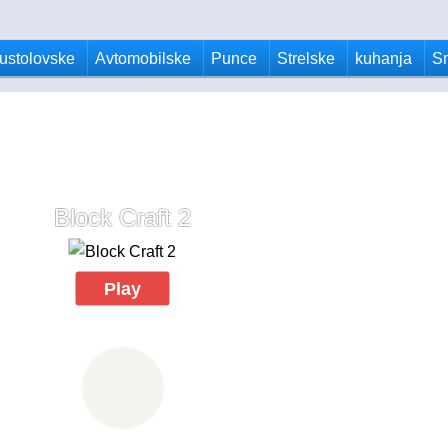
ustolovske
Avtomobilske
Punce
Strelske
kuhanja
S
Block Craft 2
Play