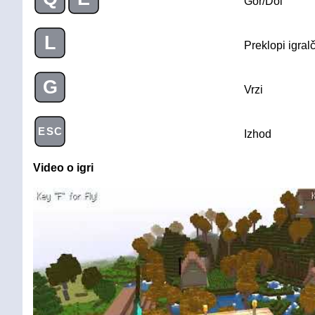
Gor/Dol
L
Preklopi igral
G
Vrzi
ESC
Izhod
Video o igri