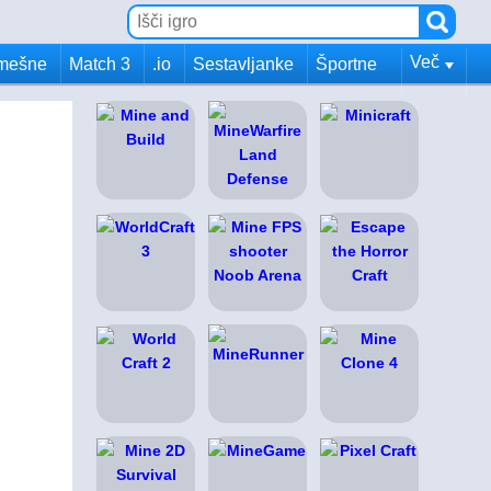
Več
mešne
Match 3
.io
Sestavljanke
Športne