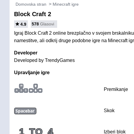
Domovska stran
Minecraft igre
Block Craft 2
578
Glasovi
4.9
Igraj Block Craft 2 online brezplačno v svojem brskalniku
namestitve, ali odkrij druge podobne igre na Minecraft igr
Developer
Developed by TrendyGames
Upravljanje igre
W
Premikanje
A
S
D
Spacebar
Skok
1
TO
4
Izberi blok