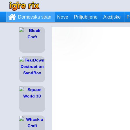
Domovska stran
Nove
Priljubljene
Akcijske
P