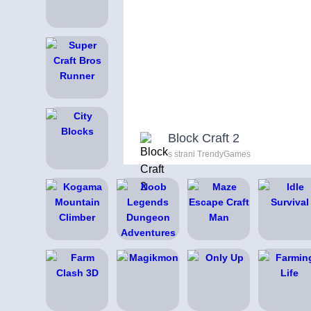
Block Craft 2
s strani TrendyGames