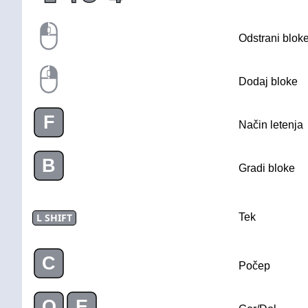
Odstrani blok
Dodaj bloke
F
Način letenja
B
Gradi bloke
L SHIFT
Tek
C
Počep
Q
E